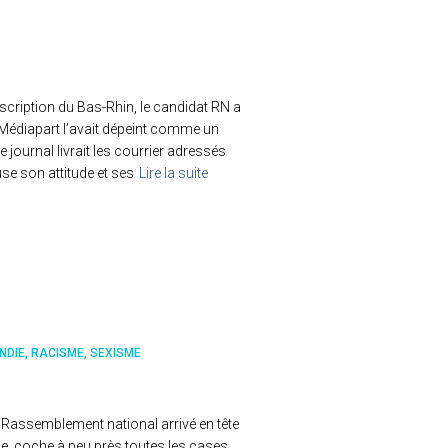
nscription du Bas-Rhin, le candidat RN a
 Médiapart l’avait dépeint comme un
 journal livrait les courrier adressés
se son attitude et ses
Lire la suite
NDIE
RACISME
SEXISME
 Rassemblement national arrivé en tête
e, coche à peu près toutes les cases.