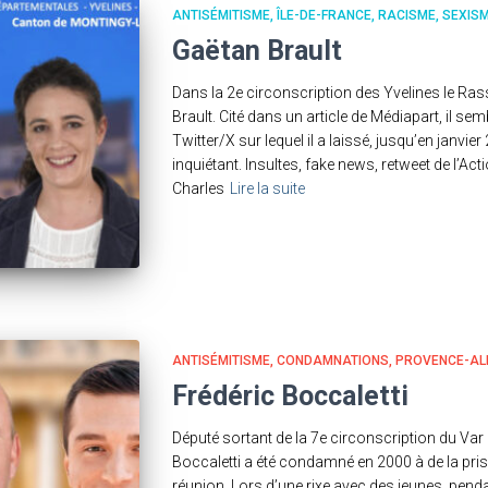
ANTISÉMITISME
ÎLE-DE-FRANCE
RACISME
SEXIS
Gaëtan Brault
Dans la 2e circonscription des Yvelines le R
Brault. Cité dans un article de Médiapart, il s
Twitter/X sur lequel il a laissé, jusqu’en janvi
inquiétant. Insultes, fake news, retweet de l’
Charles
Lire la suite
ANTISÉMITISME
CONDAMNATIONS
PROVENCE-AL
Frédéric Boccaletti
Député sortant de la 7e circonscription du Var 
Boccaletti a été condamné en 2000 à de la pri
réunion. Lors d’une rixe avec des jeunes, penda