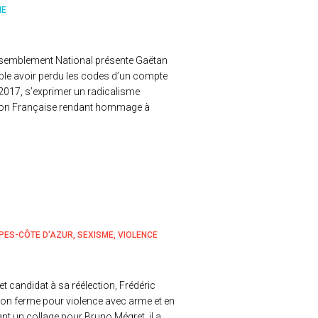
ME
assemblement National présente Gaëtan
emble avoir perdu les codes d’un compte
er 2017, s’exprimer un radicalisme
Action Française rendant hommage à
PES-CÔTE D'AZUR
SEXISME
VIOLENCE
et candidat à sa réélection, Frédéric
son ferme pour violence avec arme et en
nt un collage pour Bruno Mégret, il a