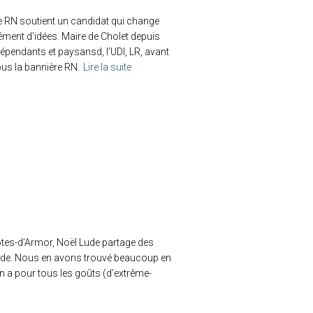
le RN soutient un candidat qui change
ément d’idées. Maire de Cholet depuis
dépendants et paysansd, l’UDI, LR, avant
ous la bannière RN.
Lire la suite
ôtes-d’Armor, Noël Lude partage des
onde. Nous en avons trouvé beaucoup en
n a pour tous les goûts (d’extrême-