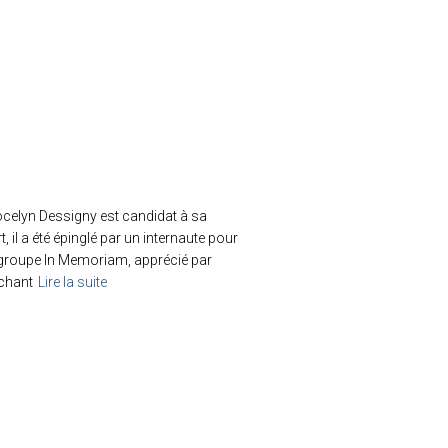
Jocelyn Dessigny est candidat à sa
, il a été épinglé par un internaute pour
u groupe In Memoriam, apprécié par
 chant
Lire la suite