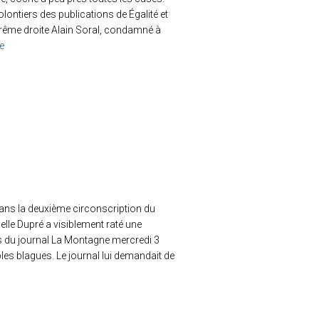
ontiers des publications de Égalité et
extrême droite Alain Soral, condamné à
te
 dans la deuxième circonscription du
le Dupré a visiblement raté une
ès du journal La Montagne mercredi 3
mples blagues. Le journal lui demandait de