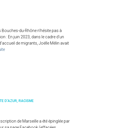
s Bouches-du-Rhône n’hésite pas à
ion : En juin 2023, dans le cadre d’un
d’accueil de migrants, Joëlle Mélin avait
uite
TE D'AZUR
RACISME
cription de Marseille a été épinglée par
sur sa page Facebook (effacées