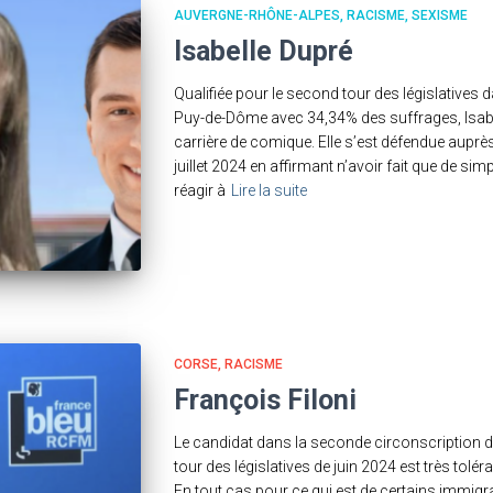
AUVERGNE-RHÔNE-ALPES
RACISME
SEXISME
Isabelle Dupré
Qualifiée pour le second tour des législatives
Puy-de-Dôme avec 34,34% des suffrages, Isabel
carrière de comique. Elle s’est défendue aupr
juillet 2024 en affirmant n’avoir fait que de si
réagir à
Lire la suite
CORSE
RACISME
François Filoni
Le candidat dans la seconde circonscription de
tour des législatives de juin 2024 est très tolé
En tout cas pour ce qui est de certains immigra