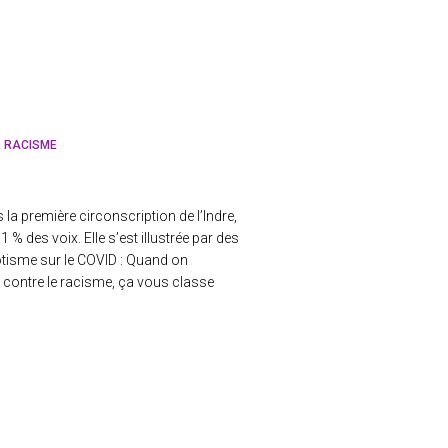
RACISME
a première circonscription de l’Indre,
% des voix. Elle s’est illustrée par des
otisme sur le COVID : Quand on
contre le racisme, ça vous classe