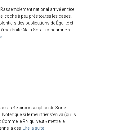
 Rassemblement national arrivé en tête
e, coche à peu près toutes les cases.
ontiers des publications de Égalité et
extrême droite Alain Soral, condamné à
te
ans la 4e circonscription de Seine-
 Notez que si le meurtrier s’en va (qu’ils
é : Comme le RN qui veut « mettre le
ennel a des
Lire la suite