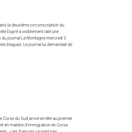
 dans la deuxième circonscription du
le Dupré a visiblement raté une
ès du journal La Montagne mercredi 3
mples blagues. Le journal lui demandait de
 Corse du Sud arrivé en tête au premier
rant en matière d’immigration en Corse.
nts : « les français ça n’est pas