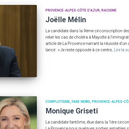
PROVENCE-ALPES-CÔTE D'AZUR
RACISME
Joëlle Mélin
La candidate dans la 9ème circonscription de
relier les cas de choléra à Mayotte à l’immigrat
article de La Provence narrant la réussite d’un 
lancé : « Je reste opposée à ce centre,
Lire la s
COMPLOTISME
FAKE NEWS
PROVENCE-ALPES-CÔ
Monique Griseti
La candidate fantôme, élue dans la 1ère circons
La Provence pour quelques sorties aimables 