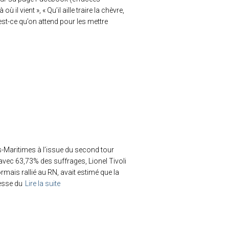
ù il vient », « Qu’il aille traire la chèvre,
st-ce qu’on attend pour les mettre
s-Maritimes à l’issue du second tour
 avec 63,73% des suffrages, Lionel Tivoli
mais rallié au RN, avait estimé que la
esse du
Lire la suite