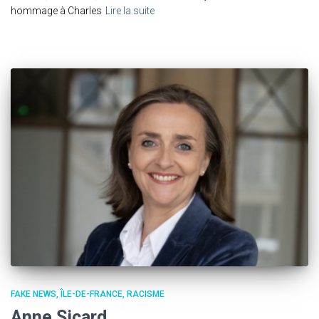
hommage à Charles
Lire la suite
FAKE NEWS
ÎLE-DE-FRANCE
RACISME
Anne Sicard