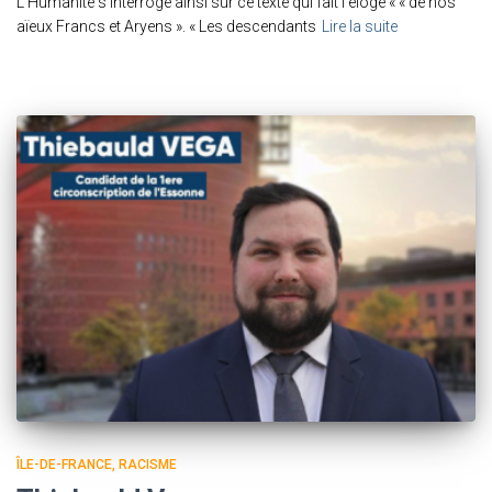
L’Humanité s’interroge ainsi sur ce texte qui fait l’éloge « « de nos
aïeux Francs et Aryens ». « Les descendants
Lire la suite
ÎLE-DE-FRANCE
RACISME