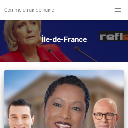
Comme un air de haine
OUVRI
Île-de-France