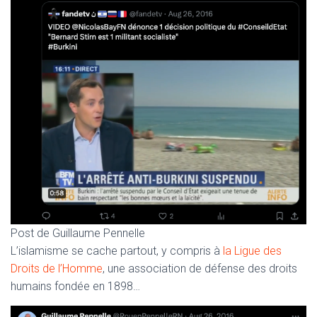
Post de Guillaume Pennelle
L’islamisme se cache partout, y compris à
la Ligue des
Droits de l’Homme
, une association de défense des droits
humains fondée en 1898…