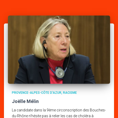
PROVENCE-ALPES-CÔTE D'AZUR
RACISME
Joëlle Mélin
La candidate dans la 9ème circonscription des Bouches-
du-Rhône n’hésite pas à relier les cas de choléra à