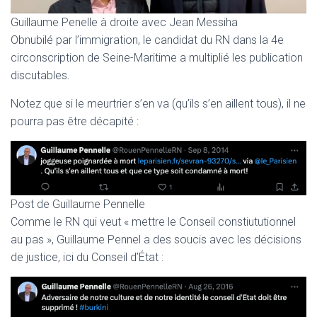
Guillaume Penelle à droite avec Jean Messiha
Obnubilé par l’immigration, le candidat du RN dans la 4e
circonscription de Seine-Maritime a multiplié les publication
discutables.
Notez que si le meurtrier s’en va (qu’ils s’en aillent tous), il ne
pourra pas être décapité :
Post de Guillaume Pennelle
Comme le RN qui veut « mettre le Conseil constiututionnel
au pas », Guillaume Pennel a des soucis avec les décisions
de justice, ici du Conseil d’État :