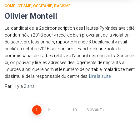
COMPLOTISME
OCCITANIE
RACISME
Olivier Monteil
Le candidat de la 2e circonscription des Hautes-Pyrénées avait été
condamné en 2018 pour « recel de bien provenant de la violation
du secret professionnel », rapporte France 3 Occitanie. il « avait
publié en octobre 2016 sur son profil Facebook une note du
commissariat de Tarbes relative à l’accueil des migrants. Sur celle-
ci, on pouvait y lire les adresses des logements de migrants à
Lourdes ainsi que le nom et le numéro de portable, maladroitement
dissimulé, de la responsable du centre des
Lire la suite
Par
, il y a
2 ans
Pagination
1
2
…
10
SUIVANT
des