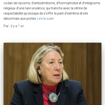
océan de racisme, d’antisémitisme, d’homophobie et d’intégrisme
religieux d’une rare virulence, qui tranche avec la vitrine de
respectabilité qu’essaye de s’offrir le parti d’extrême droite
désormais aux portes
Lire la suite
Par
, il y a
1 an