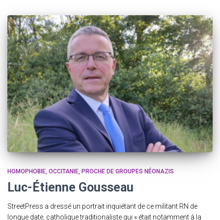
HOMOPHOBIE
OCCITANIE
PROCHE DE GROUPES NÉONAZIS
Luc-Étienne Gousseau
StreetPress a dressé un portrait inquiétant de ce militant RN de
longue date, catholique traditionaliste qui « était notamment à la