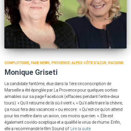
COMPLOTISME
FAKE NEWS
PROVENCE-ALPES-CÔTE D'AZUR
RACISME
Monique Griseti
La candidate fantôme, élue dans la 1ère circonscription de
Marseille a été épinglée par La Provence pour quelques sorties
aimables sur sa page Facebook (effacées pendant l’entre-deux
tours): « Qu’il retourne de là où il vient », « Qu’il aille traire la chèvre,
ça nous fera des vacances » ou encore : « Qu’est-ce qu’on attend
pour les mettre dans un avion, ces moins que rien. ». Elle est
également covido-sceptique et a qualifié le virus de rhume. Enfin,
elle a recommandé le film Sound of
Lire la suite