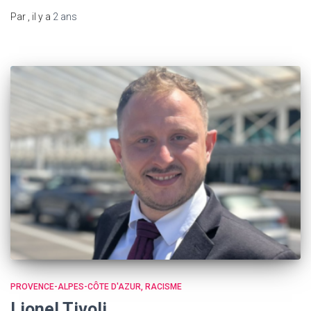
Par
, il y a
2 ans
PROVENCE-ALPES-CÔTE D'AZUR
RACISME
Lionel Tivoli