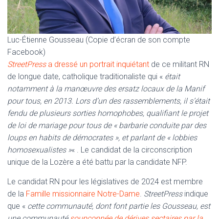
Luc-Étienne Gousseau (Copie d’écran de son compte
Facebook)
StreetPress
a dressé un portrait inquiétant
de ce militant RN
de longue date, catholique traditionaliste qui «
était
notamment à la manœuvre des ersatz locaux de la Manif
pour tous, en 2013. Lors d’un des rassemblements, il s’était
fendu de plusieurs sorties homophobes, qualifiant le projet
de loi de mariage pour tous de « barbarie conduite par des
loups en habits de démocrates », et parlant de « lobbies
homosexualistes »
« . Le candidat de la circonscription
unique de la Lozère a été battu par la candidate NFP.
Le candidat RN pour les législatives de 2024 est membre
de la
Famille missionnaire Notre-Dame
.
StreetPress
indique
que «
cette communauté, dont font partie les Gousseau, est
une communauté
soupçonnée de dérives sectaires par la