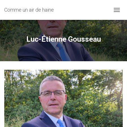
Comme un air de haine
OUVRI
Luc-Étienne Gousseau