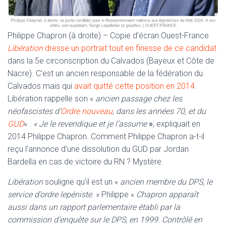
Philippe Chapron (à droite) – Copie d’écran Ouest-France
Libération
dresse un portrait tout en finesse de ce candidat
dans la 5e circonscription du Calvados (Bayeux et Côte de
Nacre). C’est un ancien responsable de la fédération du
Calvados mais qui
avait quitté cette position en 2014
.
Libération rappelle son «
ancien passage chez les
néofascistes d’
Ordre nouveau
, dans les années 70, et du
GUD
« .
« Je le revendique et je l’assume
»
, expliquait en
2014 Philippe Chapron. Comment Philippe Chapron a-t-il
reçu l’annonce d’une dissolution du GUD par Jordan
Bardella en cas de victoire du RN ? Mystère.
Libération
souligne qu’il est un «
ancien membre du DPS, le
service d’ordre lepéniste
. » Philippe «
Chapron apparaît
aussi dans un rapport parlementaire établi par la
commission d’enquête sur le DPS, en 1999. Contrôlé en