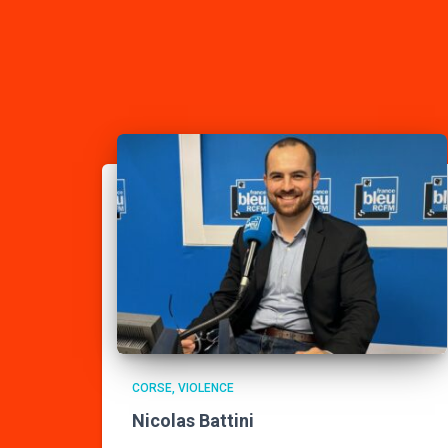
CORSE
VIOLENCE
Nicolas Battini