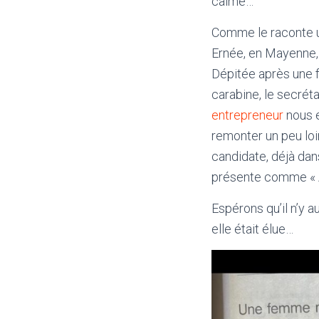
calme…
Comme le raconte un
Ernée, en Mayenne,
Dépitée après une fa
carabine, le secréta
entrepreneur
nous e
remonter un peu loi
candidate, déjà dans
présente comme « A
Espérons qu’il n’y 
elle était élue…