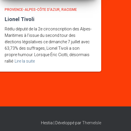
PROVENCE-ALPES-CÔTE D'AZUR
RACISME
Lionel Tivoli
Réélu député de la 2e circonscription des Alpes-
Maritimes à l’issue du second tour des
élections législatives ce dimanche 7 juillet avec
63,73% des suffrages, Lionel Tivoli a son
propre humour. Lorsque Éric Ciotti, désormais
rallié
Lire la suite
Hestia | Développé par
ThemeIsle