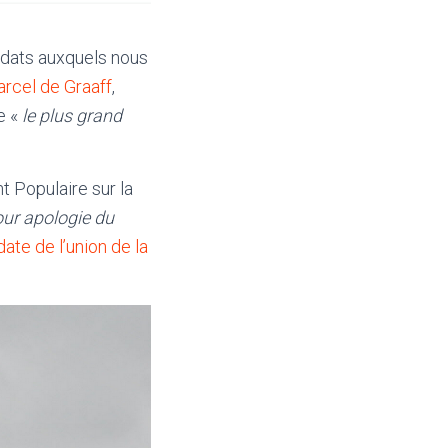
didats auxquels nous
arcel de Graaff
,
e «
le plus grand
t Populaire sur la
our apologie du
date de l’union de la