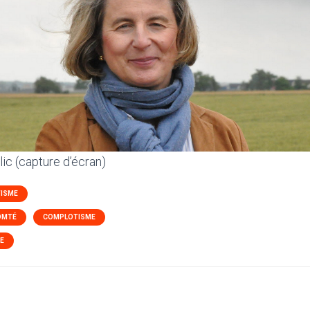
lic (capture d’écran)
TISME
OMTÉ
COMPLOTISME
E