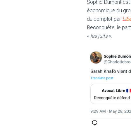
Sophie Dumont est c
économique du gro
du complot par
Lib
Reconquête, le parti
«
les juifs
».