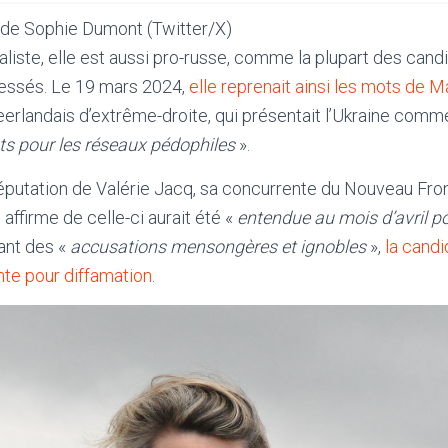
de Sophie Dumont (Twitter/X)
naliste, elle est aussi pro-russe, comme la plupart des can
essés. Le 19 mars 2024,
elle reprenait ainsi les mots de M
erlandais d’extrême-droite, qui présentait l’Ukraine comm
ts pour les réseaux pédophiles
».
 réputation de Valérie Jacq, sa concurrente du Nouveau Fron
 affirme de celle-ci aurait été «
entendue au mois d’avril p
ant des «
accusations mensongères et ignobles
»,
la candi
nte pour diffamation
.