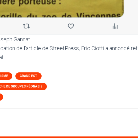
oseph Gannat
ication de l’article de StreetPress, Eric Ciotti a annoncé reti
t.
TISME
GRAND EST
CHE DE GROUPES NÉONAZIS