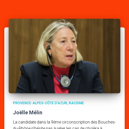
PROVENCE-ALPES-CÔTE D'AZUR
RACISME
Joëlle Mélin
La candidate dans la 9ème circonscription des Bouches-
du-Rhône n’hésite pas à relier les cas de choléra à