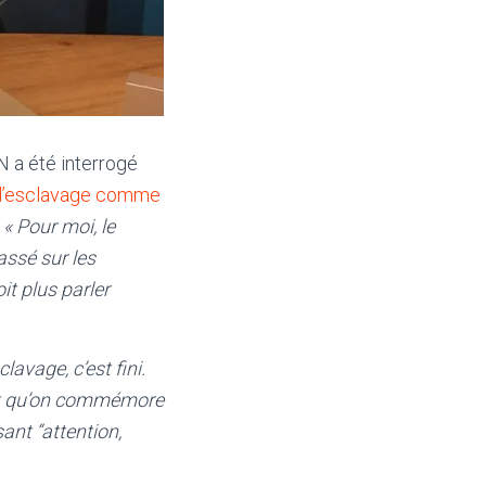
RN a été interrogé
 l’esclavage comme
.
« Pour moi, le
assé sur les
it plus parler
lavage, c’est fini.
 dit qu’on commémore
sant “attention,