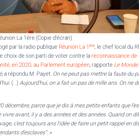
éunion La 1ère (Copie d’écran)
ère
rogé par la radio publique
Réunion La 1
, le chef local du 
le choix de son parti de voter contre la
reconnaissance de
anité, en 2020, au Parlement européen
, rapporte
Le Monde
é,
a répondu M. Payet.
On ne peut pas mettre la faute du p
’hui.
(…)
Aujourd’hui, on a fait un pas de mille ans. On ne do
20 décembre, parce que je dis à mes petits-enfants que l’esc
e vivre avant, il y a des années et des années. Quand on
avage, c’est toujours ans l’idée de faire un petit rappel en di
ndants d’esclaves”. »