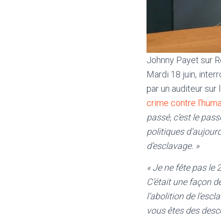
Johnny Payet sur R
Mardi 18 juin, inter
par un auditeur sur 
crime contre l’hum
passé, c’est le pass
politiques d’aujourd
d’esclavage. »
«
Je ne fête pas le 
C’était une façon d
l’abolition de l’escl
vous êtes des desce