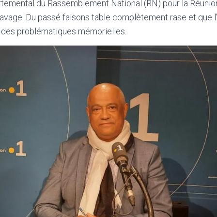
rtemental du Rassemblement National (RN) pour la Réunion
clavage. Du passé faisons table complètement rase et que l
 des problématiques mémorielles.