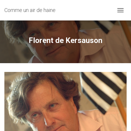
Comme un air de haine
OUVRI
Florent de Kersauson