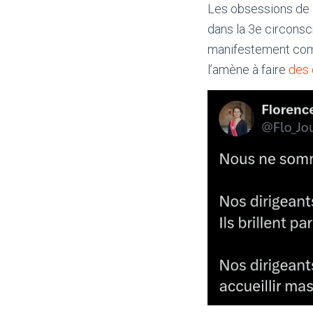
Les obsessions de 
dans la 3e circonsc
manifestement comm
l’amène à faire
des 