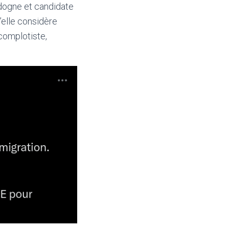
dogne et candidate
’elle considère
complotiste,