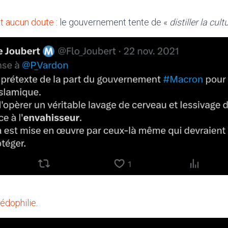
it
aucun
doute
: le gouvernement tente de «
distiller la cul
pédophilie
.