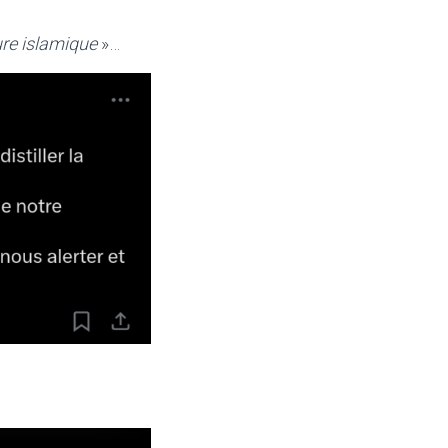
ture islamique
»…