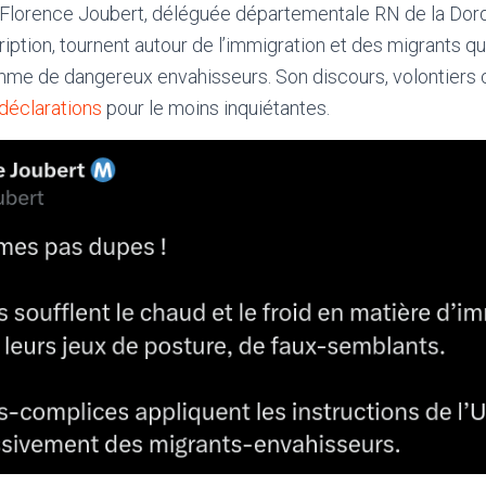
Florence Joubert, déléguée départementale RN de la Dor
ription, tournent autour de l’immigration et des migrants qu
e de dangereux envahisseurs. Son discours, volontiers 
déclarations
pour le moins inquiétantes.