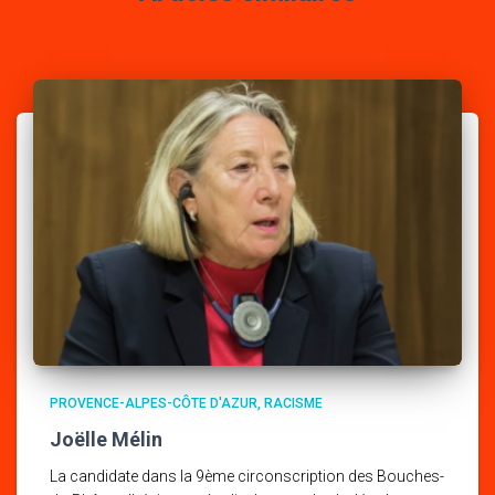
PROVENCE-ALPES-CÔTE D'AZUR
RACISME
Joëlle Mélin
La candidate dans la 9ème circonscription des Bouches-